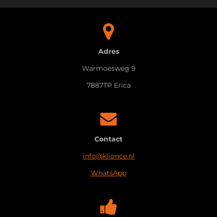
a
c
s
t
e
t
s
b
a
A
o
g
p
o
r
p
k
a
Adres
m
Warmoesweg 9
7887TP Erica
Contact
info@klionce.nl
WhatsApp